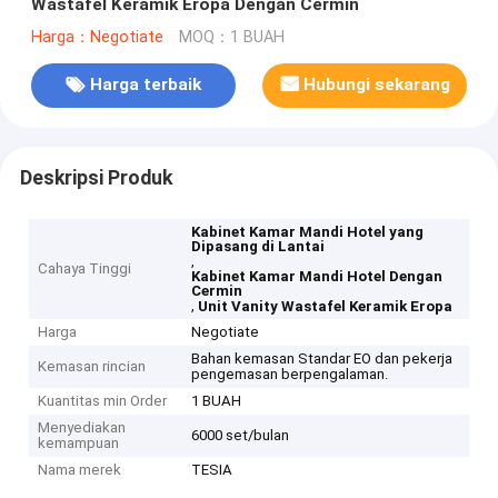
Wastafel Keramik Eropa Dengan Cermin
Harga：Negotiate
MOQ：1 BUAH
Harga terbaik
Hubungi sekarang
Deskripsi Produk
Kabinet Kamar Mandi Hotel yang
Dipasang di Lantai
,
Cahaya Tinggi
Kabinet Kamar Mandi Hotel Dengan
Cermin
,
Unit Vanity Wastafel Keramik Eropa
Harga
Negotiate
Bahan kemasan Standar EO dan pekerja
Kemasan rincian
pengemasan berpengalaman.
Kuantitas min Order
1 BUAH
Menyediakan
6000 set/bulan
kemampuan
Nama merek
TESIA