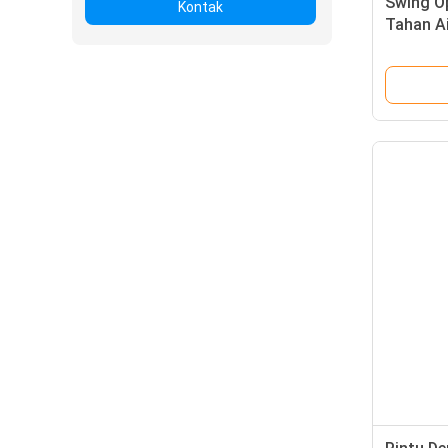
Swing O
Kontak
Tahan Ai
Terlihat