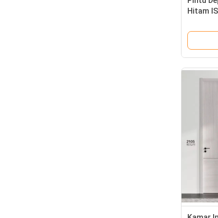
Pintu De
Hitam I
Rumah
Kamar In