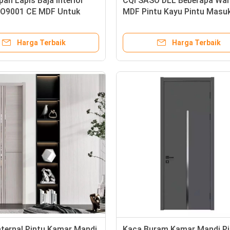
pan Lapis Baja Interior
CQI SASO DLL Beberapa Wa
SO9001 CE MDF Untuk
MDF Pintu Kayu Pintu Masu
Bangunan Apartemen
Harga Terbaik
Harga Terbaik
ternal Pintu Kamar Mandi
Kaca Buram Kamar Mandi Pi