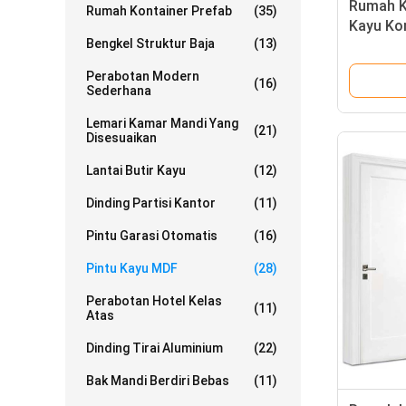
Rumah K
Rumah Kontainer Prefab
(35)
Kayu Ko
Bengkel Struktur Baja
(13)
Ganda
Perabotan Modern
(16)
Sederhana
Lemari Kamar Mandi Yang
(21)
Disesuaikan
Lantai Butir Kayu
(12)
Dinding Partisi Kantor
(11)
Pintu Garasi Otomatis
(16)
Pintu Kayu MDF
(28)
Perabotan Hotel Kelas
(11)
Atas
Dinding Tirai Aluminium
(22)
Bak Mandi Berdiri Bebas
(11)