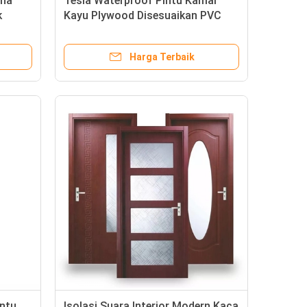
rna
Tesia Waterproof Pintu Kamar
k
Kayu Plywood Disesuaikan PVC
WPC Pintu Dalam
Harga Terbaik
ntu
Isolasi Suara Interior Modern Kaca