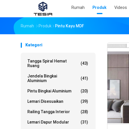
Rumah
Produk
Videos
Rumah
Produk
Pintu Kayu MDF
Kategori
Tangga Spiral Hemat
(43)
Ruang
Jendela Bingkai
(41)
Aluminium
Pintu Bingkai Aluminium
(20)
Lemari Disesuaikan
(39)
Railing Tangga Interior
(28)
Lemari Dapur Modular
(31)