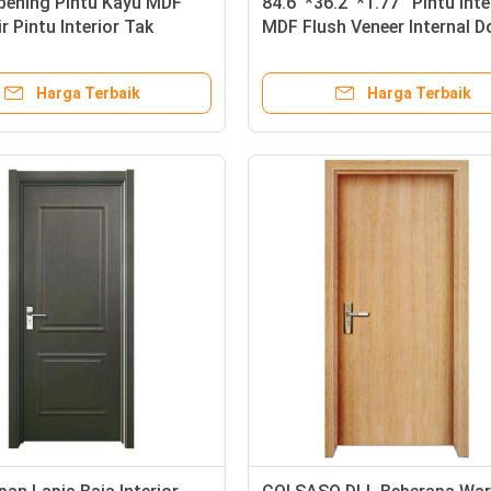
pening Pintu Kayu MDF
84.6''*36.2''*1.77'' Pintu Inte
r Pintu Interior Tak
MDF Flush Veneer Internal D
Harga Terbaik
Harga Terbaik