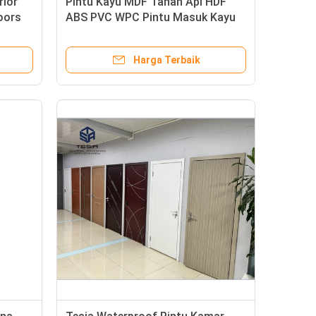
rior
Pintu Kayu MDF Tahan Api HDF
oors
ABS PVC WPC Pintu Masuk Kayu
Mahoni
Harga Terbaik