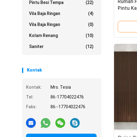
Rumah H
Pintu Besi Tempa
(22)
Pintu Ka
Vila Baja Ringan
(4)
Amerika
Vila Baja Ringan
(0)
Kolam Renang
(10)
Saniter
(12)
Kontak
Kontak:
Mrs. Tesia
Tel:
86-17704022476
Faks:
86--17704022476