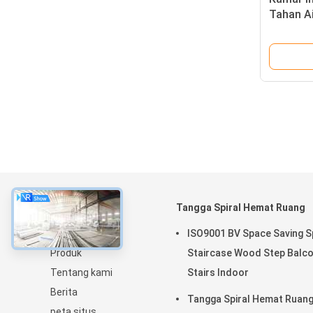
Tahan Ai
Modern
Tentang
Tangga Spiral Hemat Ruang
Rumah
ISO9001 BV Space Saving Sp
Produk
Staircase Wood Step Balc
Tentang kami
Stairs Indoor
Berita
Tangga Spiral Hemat Ruan
peta situs