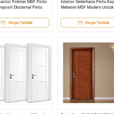
antor Polimer MDF Pintu
Interior Sederhana Pintu Ka
mposit Eksternal Pintu
Melamin MDF Modern Untuk
Kamar Mandi
Harga Terbaik
Harga Terbaik