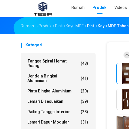
Rumah
Produk
Videos
Rumah
Produk
Pintu Kayu MDF
Pintu Kayu MDF Tahan
Kategori
Tangga Spiral Hemat
(43)
Ruang
Jendela Bingkai
(41)
Aluminium
Pintu Bingkai Aluminium
(20)
Lemari Disesuaikan
(39)
Railing Tangga Interior
(28)
Lemari Dapur Modular
(31)