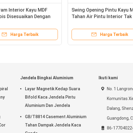
ram Interior Kayu MDF
Swing Opening Pintu Kayu 
pis Disesuaikan Dengan
Tahan Air Pintu Interior Tak
inish
Terlihat
Harga Terbaik
Harga Terbaik
Jendela Bingkai Aluminium
Ikuti kami
iral
Layar Magnetik Kedap Suara
No. 1 Langron
ony
Bifold Kaca Jendela Pintu
Komunitas Xin
Aluminium Dan Jendela
Dalang, Shen
g
GB/T8814 Casement Aluminium
Guangdong, C
Cor
Tahan Dampak Jendela Kaca
86-17704022