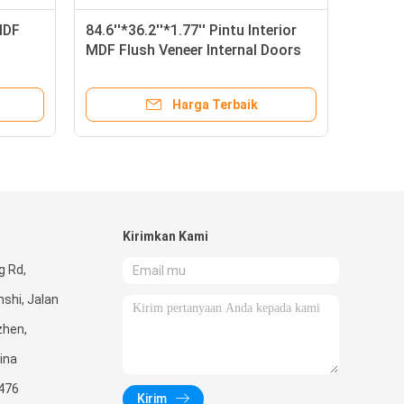
MDF
84.6''*36.2''*1.77'' Pintu Interior
MDF Flush Veneer Internal Doors
Harga Terbaik
Kirimkan Kami
g Rd,
shi, Jalan
zhen,
ina
476
Kirim