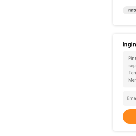
Pint
Ingi
Pin
sepe
Ter
Men