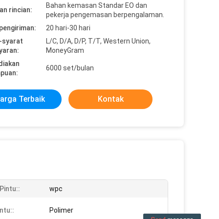
Bahan kemasan Standar EO dan
n rincian:
pekerja pengemasan berpengalaman.
pengiriman:
20 hari-30 hari
-syarat
L/C, D/A, D/P, T/T, Western Union,
yaran:
MoneyGram
diakan
6000 set/bulan
puan:
arga Terbaik
Kontak
Pintu::
wpc
ntu::
Polimer