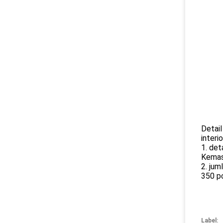
Detai
interi
1. det
Kemasa
2. ju
350 p
Label: