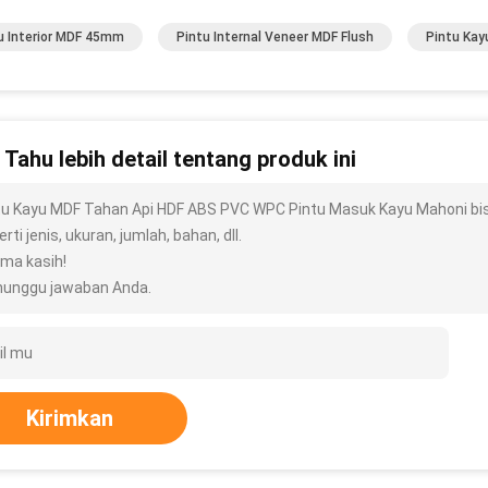
u Interior MDF 45mm
Pintu Internal Veneer MDF Flush
Pintu Kay
n Tahu lebih detail tentang produk ini
tu Kayu MDF Tahan Api HDF ABS PVC WPC Pintu Masuk Kayu Mahoni bis
rti jenis, ukuran, jumlah, bahan, dll.
ima kasih!
unggu jawaban Anda.
Kirimkan