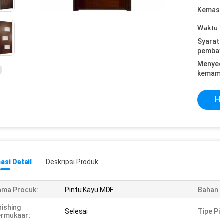
Kemasa
Waktu 
Syarat
pemba
Menye
kemam
H
asi Detail
Deskripsi Produk
ama Produk:
Pintu Kayu MDF
Bahan 
nishing
Selesai
Tipe Pi
ermukaan: