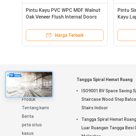
Pintu Kayu PVC WPC MDF Walnut
Pintu Si
ya
Oak Veneer Flush Internal Doors
Kayu La
Veneer F
Harga Terbaik
Tentang
Tangga Spiral Hemat Ruang
Rumah
ISO9001 BV Space Saving Sp
Produk
Staircase Wood Step Balc
Tentang kami
Stairs Indoor
Berita
Tangga Spiral Hemat Ruan
peta situs
Luar Ruangan Tangga Besi 
kasus