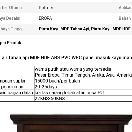
teri Utama:
Polimer
Aplikas
ya Desain:
EROPA
Bahan 
haya Tinggi:
Pintu Kayu MDF Tahan Api
,
Pintu Kayu MDF HDF
psi Produk
 air tahan api MDF HDF ABS PVC WPC panel masuk kayu mahon
warna putih atau warna yang tersedia
Pasar Eropa, Timur Tengah, Afrika, Asia, Amerik
puan suplai
15000 buah/per bulan
 pengiriman
20-25days
sian bagian dalam
kertas sarang lebah atau busa PU
22KGS-50KGS