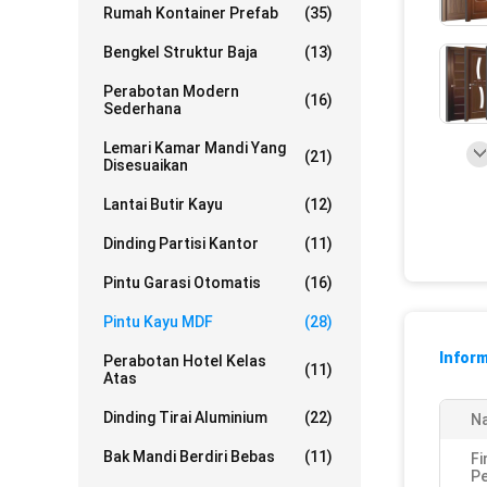
Rumah Kontainer Prefab
(35)
Bengkel Struktur Baja
(13)
Perabotan Modern
(16)
Sederhana
Lemari Kamar Mandi Yang
(21)
Disesuaikan
Lantai Butir Kayu
(12)
Dinding Partisi Kantor
(11)
Pintu Garasi Otomatis
(16)
Pintu Kayu MDF
(28)
Inform
Perabotan Hotel Kelas
(11)
Atas
Dinding Tirai Aluminium
(22)
N
Bak Mandi Berdiri Bebas
(11)
Fi
P