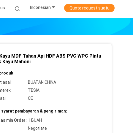
Indonesian
sus
Quote request suatu
 Kayu MDF Tahan Api HDF ABS PVC WPC Pintu
 Kayu Mahoni
 produk:
 asal:
BUATAN CHINA
merek:
TESIA
asi:
CE
-syarat pembayaran & pengiriman:
tas min Order:
1 BUAH
Negotiate