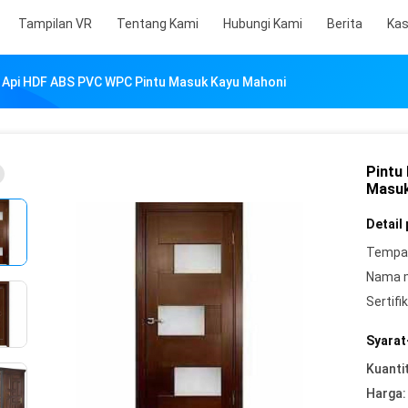
Tampilan VR
Tentang Kami
Hubungi Kami
Berita
Ka
 Api HDF ABS PVC WPC Pintu Masuk Kayu Mahoni
Pintu
Masuk
Detail
Tempat
Nama 
Sertifik
Syarat
Kuanti
Harga: