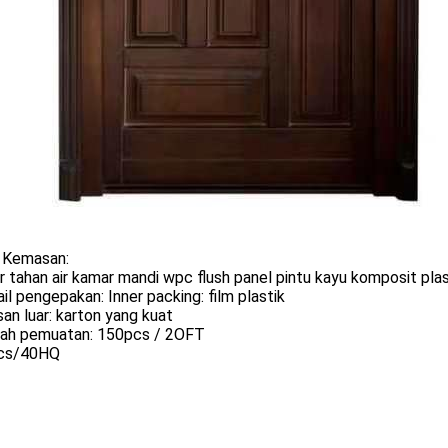
l Kemasan:
or tahan air kamar mandi wpc flush panel pintu kayu komposit plas
ail pengepakan: Inner packing: film plastik
n luar: karton yang kuat
mlah pemuatan: 150pcs / 2OFT
cs/40HQ