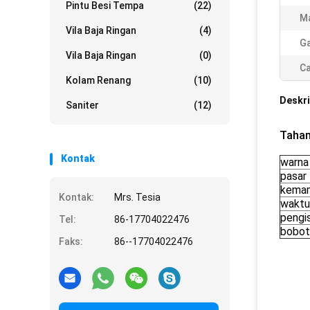
Pintu Besi Tempa
(22)
Ma
Vila Baja Ringan
(4)
Ga
Vila Baja Ringan
(0)
Ca
Kolam Renang
(10)
Deskri
Saniter
(12)
Tahan
Kontak
warna
pasar
kemam
Kontak:
Mrs. Tesia
waktu
pengi
Tel:
86-17704022476
bobot
Faks:
86--17704022476