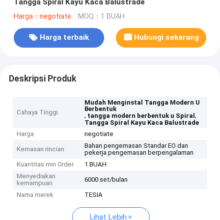
Tangga Spiral Kayu Kaca Balustrade
Harga：negotiate
MOQ：1 BUAH
Harga terbaik
Hubungi sekarang
Deskripsi Produk
Mudah Menginstal Tangga Modern U
Berbentuk
Cahaya Tinggi
,
,
tangga modern berbentuk u Spiral
Tangga Spiral Kayu Kaca Balustrade
Harga
negotiate
Bahan pengemasan Standar EO dan
Kemasan rincian
pekerja pengemasan berpengalaman
Kuantitas min Order
1 BUAH
Menyediakan
6000 set/bulan
kemampuan
Nama merek
TESIA
Lihat Lebih