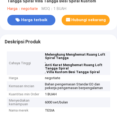
Tangga Spiral Villa Tangga Besi Spiral Kustom
Harga：negotiate
MOQ：1 BUAH
Harga terbaik
Hubungi sekarang
Deskripsi Produk
Melengkung Menghemat Ruang Loft
Spiral Tangga
,
Cahaya Tinggi
Anti Karat Menghemat Ruang Loft
Tangga Spiral
,
Villa Kustom Besi Tangga Spiral
Harga
negotiate
Bahan pengemasan Standar EO dan
Kemasan rincian
pekerja pengemasan berpengalaman
Kuantitas min Order
1 BUAH
Menyediakan
6000 set/bulan
kemampuan
Nama merek
TESIA