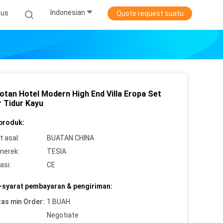
Indonesian
sus
Quote request suatu
otan Hotel Modern High End Villa Eropa Set
 Tidur Kayu
 produk:
 asal:
BUATAN CHINA
merek:
TESIA
asi:
CE
-syarat pembayaran & pengiriman:
tas min Order:
1 BUAH
Negotiate