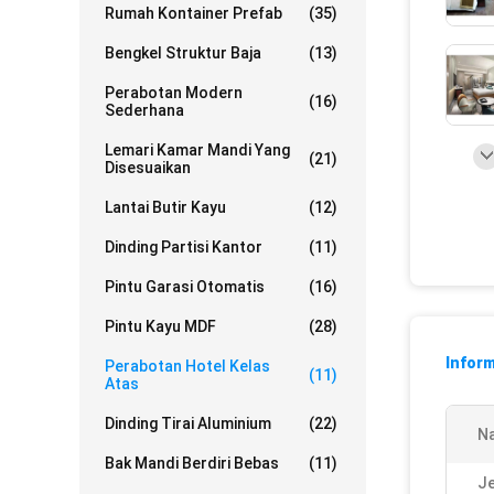
Rumah Kontainer Prefab
(35)
Bengkel Struktur Baja
(13)
Perabotan Modern
(16)
Sederhana
Lemari Kamar Mandi Yang
(21)
Disesuaikan
Lantai Butir Kayu
(12)
Dinding Partisi Kantor
(11)
Pintu Garasi Otomatis
(16)
Pintu Kayu MDF
(28)
Inform
Perabotan Hotel Kelas
(11)
Atas
Dinding Tirai Aluminium
(22)
N
Bak Mandi Berdiri Bebas
(11)
Je