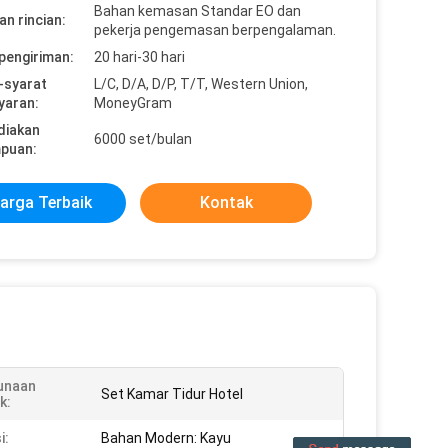
Bahan kemasan Standar EO dan
n rincian:
pekerja pengemasan berpengalaman.
pengiriman:
20 hari-30 hari
-syarat
L/C, D/A, D/P, T/T, Western Union,
yaran:
MoneyGram
diakan
6000 set/bulan
puan:
arga Terbaik
Kontak
unaan
Set Kamar Tidur Hotel
k:
i:
Bahan Modern: Kayu