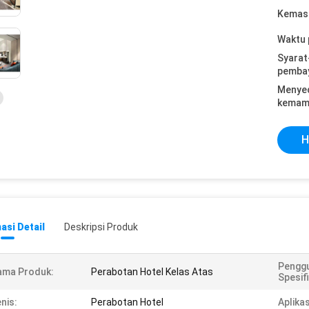
Kemasa
Waktu 
Syarat
pemba
Menye
kemam
H
asi Detail
Deskripsi Produk
Pengg
ama Produk:
Perabotan Hotel Kelas Atas
Spesifi
nis:
Perabotan Hotel
Aplikas