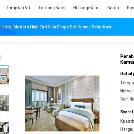
Tampilan VR
Tentang Kami
Hubungi Kami
Berita
Ka
 Hotel Modern High End Villa Eropa Set Kamar Tidur Kayu
Perab
Kamar
Detail
Tempat
Nama 
Sertifik
Syarat
Kuanti
Harga: