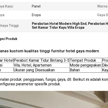
ya Kayu:
Panel
Warna
ya:
Eropa
Gaya D
Perabotan Hotel Modern High End
,
Perabotan H
haya Tinggi:
Set Kamar Tidur Kayu Villa Eropa
psi Produk
panas kustom kualitas tinggi furnitur hotel gaya modern
ar Hotel
Perabot Kamar Tidur Bintang 3-5
Tempat Produk
Pro
si
Vila, Hotel, Apartemen
Mode pengepakan:
Dik
n
Ukuran yang Disesuaikan
Bahan
Ka
alan produk: penggunaan, fungsi, gaya, dll. Berikut ini adalah ko
figurasi parameter spesifik produk.