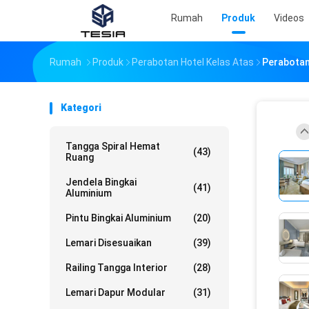
Rumah
Produk
Videos
Rumah
Produk
Perabotan Hotel Kelas Atas
Perabotan
Kategori
Tangga Spiral Hemat
(43)
Ruang
Jendela Bingkai
(41)
Aluminium
Pintu Bingkai Aluminium
(20)
Lemari Disesuaikan
(39)
Railing Tangga Interior
(28)
Lemari Dapur Modular
(31)