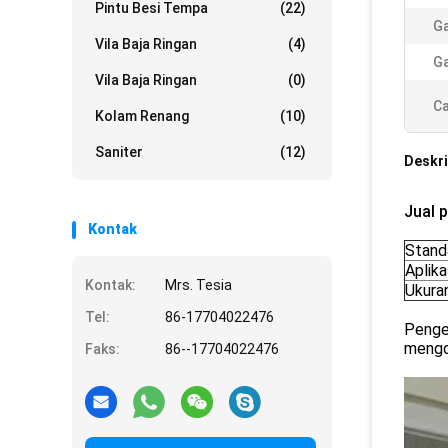
Pintu Besi Tempa
(22)
Ga
Vila Baja Ringan
(4)
Ga
Vila Baja Ringan
(0)
Ca
Kolam Renang
(10)
Saniter
(12)
Deskri
Jual 
Kontak
Stand
Aplika
Kontak:
Mrs. Tesia
Ukura
Tel:
86-17704022476
Pengen
mengon
Faks:
86--17704022476