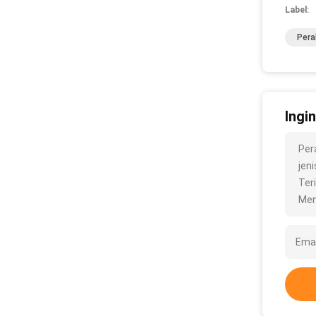
Label:
Pera
Ingi
Per
jeni
Ter
Men