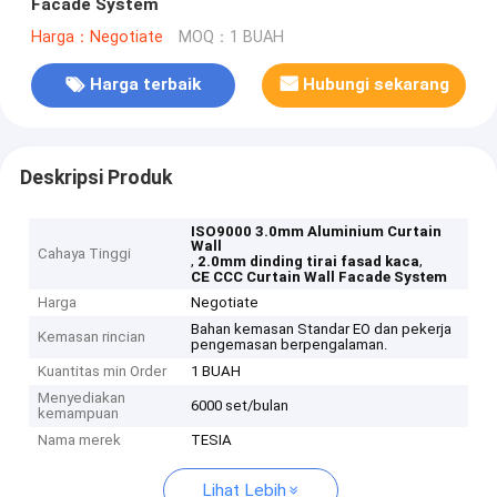
Facade System
Harga：Negotiate
MOQ：1 BUAH
Harga terbaik
Hubungi sekarang
Deskripsi Produk
ISO9000 3.0mm Aluminium Curtain
Wall
Cahaya Tinggi
,
,
2.0mm dinding tirai fasad kaca
CE CCC Curtain Wall Facade System
Harga
Negotiate
Bahan kemasan Standar EO dan pekerja
Kemasan rincian
pengemasan berpengalaman.
Kuantitas min Order
1 BUAH
Menyediakan
6000 set/bulan
kemampuan
Nama merek
TESIA
Lihat Lebih