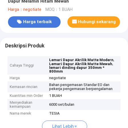
Dapur Melamin Hitam Mewah
Harga：negotiate
MOQ：1 BUAH
Harga terbaik
Hubungi sekarang
Deskripsi Produk
,
Lemari Dapur Akrilik Matte Modern
,
Lemari Dapur Akrilik Matte Mewah
Cahaya Tinggi
lemari dinding dapur 350mm *
800mm
Harga
negotiate
Bahan pengemasan Standar EO dan
Kemasan rincian
pekerja pengemasan berpengalaman
Kuantitas min Order
1 BUAH
Menyediakan
6000 set/bulan
kemampuan
Nama merek
TESIA
Lihat Lebih