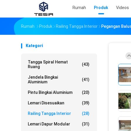
Rumah
Produk
Videos
Rumah
Produk
Railing Tangga Interior
Pegangan Balus
Kategori
Tangga Spiral Hemat
(43)
Ruang
Jendela Bingkai
(41)
Aluminium
Pintu Bingkai Aluminium
(20)
Lemari Disesuaikan
(39)
Railing Tangga Interior
(28)
Lemari Dapur Modular
(31)