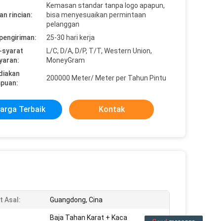
Kemasan standar tanpa logo apapun,
n rincian:
bisa menyesuaikan permintaan
pelanggan
pengiriman:
25-30 hari kerja
-syarat
L/C, D/A, D/P, T/T, Western Union,
yaran:
MoneyGram
diakan
200000 Meter/ Meter per Tahun Pintu
puan:
arga Terbaik
Kontak
 Asal:
Guangdong, Cina
Baja Tahan Karat + Kaca