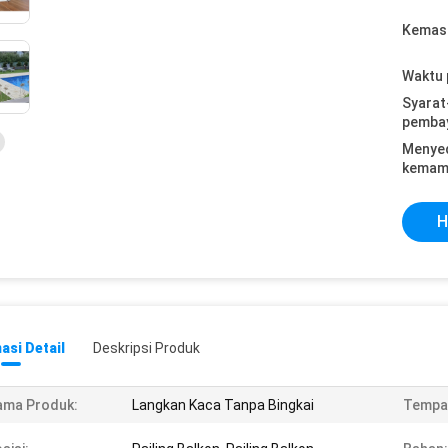
Kemasa
Waktu 
Syarat
pemba
Menye
kemam
H
asi Detail
Deskripsi Produk
ama Produk:
Langkan Kaca Tanpa Bingkai
Tempat