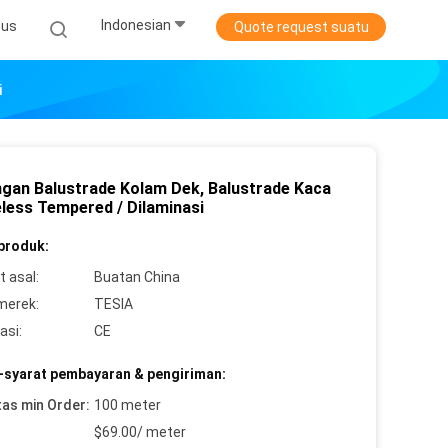
Indonesian
sus
Quote request suatu
i
gan Balustrade Kolam Dek, Balustrade Kaca
less Tempered / Dilaminasi
 produk:
 asal:
Buatan China
merek:
TESIA
asi:
CE
-syarat pembayaran & pengiriman:
tas min Order:
100 meter
$69.00/ meter