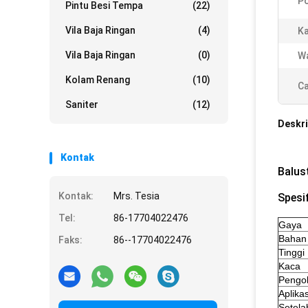
Po
Pintu Besi Tempa
(22)
Vila Baja Ringan
(4)
Ka
Vila Baja Ringan
(0)
W
Kolam Renang
(10)
Ca
Saniter
(12)
Deskri
Kontak
Balus
Kontak:
Mrs. Tesia
Spesif
Tel:
86-17704022476
Gaya
Bahan
Faks:
86--17704022476
Tinggi
Kaca
Pengo
Aplikas
Setela