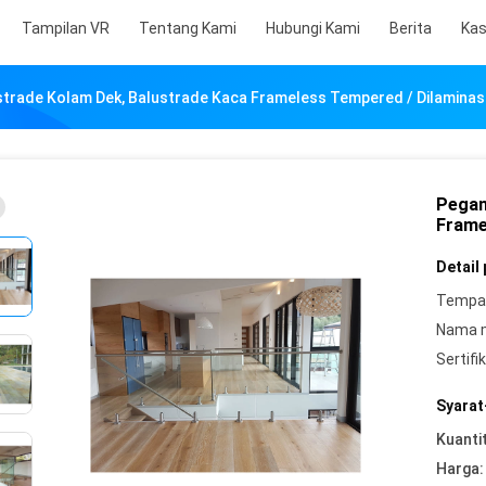
Tampilan VR
Tentang Kami
Hubungi Kami
Berita
Ka
trade Kolam Dek, Balustrade Kaca Frameless Tempered / Dilaminas
Pegan
Frame
Detail
Tempat
Nama 
Sertifik
Syarat
Kuanti
Harga: