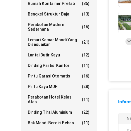
Rumah Kontainer Prefab
(35)
Bengkel Struktur Baja
(13)
Perabotan Modern
(16)
Sederhana
Lemari Kamar Mandi Yang
(21)
Disesuaikan
Lantai Butir Kayu
(12)
Dinding Partisi Kantor
(11)
Pintu Garasi Otomatis
(16)
Pintu Kayu MDF
(28)
Perabotan Hotel Kelas
(11)
Atas
Inform
Dinding Tirai Aluminium
(22)
N
Bak Mandi Berdiri Bebas
(11)