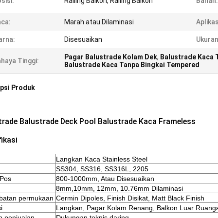
sisi:
Railing Balkon, Railing Balkon
Bahan:
ca:
Marah atau Dilaminasi
Aplikas
arna:
Disesuaikan
Ukuran
Pagar Balustrade Kolam Dek
,
Balustrade Kaca 
haya Tinggi:
Balustrade Kaca Tanpa Bingkai Tempered
psi Produk
trade Balustrade Deck Pool Balustrade Kaca Frameless
ikasi
Langkan Kaca Stainless Steel
SS304, SS316, SS316L, 2205
 Pos
800-1000mm, Atau Disesuaikan
8mm,10mm, 12mm, 10.76mm Dilaminasi
batan permukaan
Cermin Dipoles, Finish Disikat, Matt Black Finish
i
Langkan, Pagar Kolam Renang, Balkon Luar Ruang
h penjualan
Dukungan teknis daring