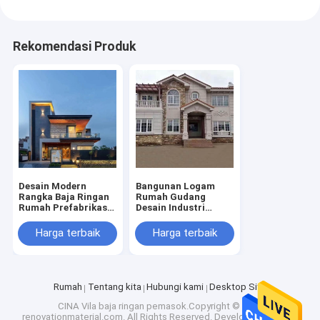
Rekomendasi Produk
Desain Modern
Bangunan Logam
Rangka Baja Ringan
Rumah Gudang
Rumah Prefabrikasi
Desain Industri
Vila Prefab Mewah
Apartemen Portabel
Dua Lantai
Prefab Baja Ringan
Harga terbaik
Harga terbaik
Villa
Rumah
Tentang kita
Hubungi kami
Desktop Site
CINA Vila baja ringan
pemasok.Copyright © 2023
renovationmaterial.com. All Rights Reserved. Developed by
ECER