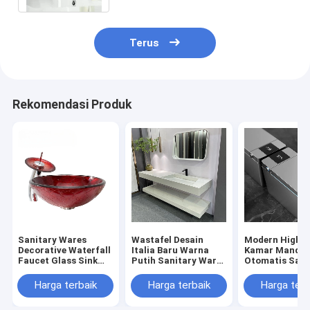
Terus
Rekomendasi Produk
Sanitary Wares
Wastafel Desain
Modern High-
Decorative Waterfall
Italia Baru Warna
Kamar Mandi
Faucet Glass Sink
Putih Sanitary Ware
Otomatis Sani
untuk Wastafel
Wastafel Wastafel
Wares Toilet 
Kamar Mandi
Kamar Mandi Ganda
Cerdas Lantai
Harga terbaik
Harga terbaik
Harga terb