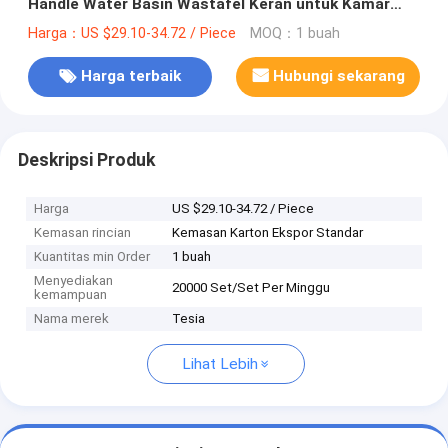
Handle Water Basin Wastafel Keran untuk Kamar
Mandi
Harga：US $29.10-34.72 / Piece
MOQ：1 buah
Harga terbaik
Hubungi sekarang
Deskripsi Produk
Harga
US $29.10-34.72 / Piece
Kemasan rincian
Kemasan Karton Ekspor Standar
Kuantitas min Order
1 buah
Menyediakan
20000 Set/Set Per Minggu
kemampuan
Nama merek
Tesia
Lihat Lebih