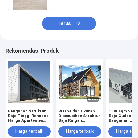
Terus
Rekomendasi Produk
Bangunan Struktur
Warna dan Ukuran
1500sqm Stru
Baja Tinggi Rencana
Disesuaikan Struktur
Baja Gudang
Harga Apartemen
Baja Ringan
Bangunan Lo
dan Gudang
Prefabrikasi Villa
25m * 80m * 9
Prefabrikasi
Mewah Dua Lantai
Harga terbaik
Harga terbaik
Harga terb
Rumah Prefabrikasi