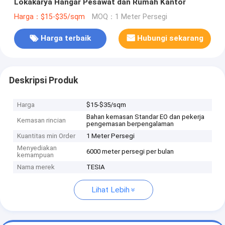
Lokakarya Hangar Pesawat dan Rumah Kantor
Harga：$15-$35/sqm
MOQ：1 Meter Persegi
Harga terbaik
Hubungi sekarang
Deskripsi Produk
Harga
$15-$35/sqm
Bahan kemasan Standar EO dan pekerja
Kemasan rincian
pengemasan berpengalaman
Kuantitas min Order
1 Meter Persegi
Menyediakan
6000 meter persegi per bulan
kemampuan
Nama merek
TESIA
Lihat Lebih