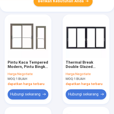
Berikan Kebutuhan Anda
Pintu Kaca Tempered
Thermal Break
Modern, Pintu Bingkai
Double Glazed
Aluminium Geser
Aluminium Sliding
Harga:
Negotiate
Harga:
Negotiate
Tahan Air
Window Door
MOQ:
1 BUAH
MOQ:
1 BUAH
Tempered Rendah E
dapatkan harga terbaru
dapatkan harga terbaru
Hubungi sekarang
Hubungi sekarang