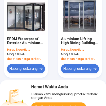
EPDM Waterproof
Aluminium Lifting
Exterior Aluminium
High Rising Building
Folding Door Glass
Glass Sliding Door
Harga:
Negotiate
Harga:
Negotiate
Bifold Patio Sliding
Dengan Standar CE
MOQ:
1 BUAH
MOQ:
1 BUAH
dapatkan harga terbaru
dapatkan harga terbaru
Hubungi sekarang
Hubungi sekarang
Hemat Waktu Anda
Biarkan kami menghubungi produk terbaik
dengan Anda.