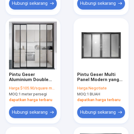
Hubungi sekarang
Hubungi sekarang
Pintu Geser
Pintu Geser Multi
Aluminium Double
Panel Modern yang
Glazed Modern
Disesuaikan, Pintu
Harga:
$105.90/square meter
Harga:
Negotiate
Dorong Dan Tarik
Bingkai Aluminium
MOQ:
1 meter persegi
MOQ:
1 BUAH
Pembukaan
Kaca Temper
dapatkan harga terbaru
dapatkan harga terbaru
Hubungi sekarang
Hubungi sekarang