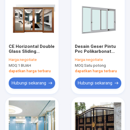
CE Horizontal Double
Desain Geser Pintu
Glass Sliding
Pvc Polikarbonat
Aluminium Windows
Jendela Horisontal
Harga:
negotiate
Harga:
negotiate
Dan Pintu Dengan
Vertikal
MOQ:
1 BUAH
MOQ:
Satu potong
Grill
dapatkan harga terbaru
dapatkan harga terbaru
Hubungi sekarang
Hubungi sekarang
Rumah
Produk
Video