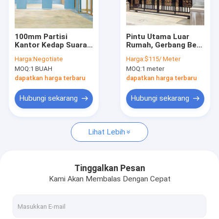
Tampilan VR
Tentang kami
100mm Partisi
Pintu Utama Luar
Kantor Kedap Suara
Rumah, Gerbang Besi
Tur Pabrik
Dinding Partisi Geser
Tempa Galvanis
Harga:
Negotiate
Harga:
$115/ Meter
Ruang Perjamuan
Desain Baru
MOQ:
1 BUAH
MOQ:
1 meter
Bergerak
Kontrol kualitas
dapatkan harga terbaru
dapatkan harga terbaru
Hubungi kami
Hubungi sekarang
Hubungi sekarang
Berita
Lihat Lebih
kasus
Permintaan Penawaran
Tinggalkan Pesan
Kami Akan Membalas Dengan Cepat
Tangga Spiral Hemat Ruang