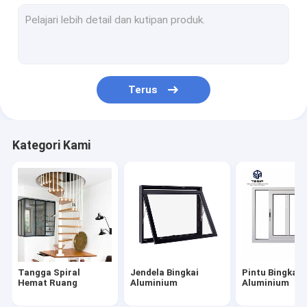
Jendela Bingkai Aluminium
Pintu Bingkai Aluminium
Lemari disesuaikan
Terus
Railing Tangga Interior
Lemari Dapur Modular
Kategori Kami
Rumah Kontainer Prefab
Bengkel struktur baja
Perabotan Modern Sederhana
Lemari Kamar Mandi yang Disesuaikan
Tangga Spiral
Jendela Bingkai
Pintu Bingkai
Lantai Butir Kayu
Hemat Ruang
Aluminium
Aluminium