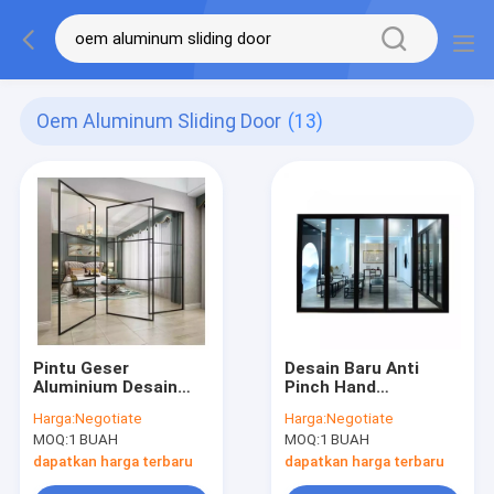
Oem Aluminum Sliding Door
(13)
Pintu Geser
Desain Baru Anti
Aluminium Desain
Pinch Hand
Praktis Pintu Interior
Aluminium Sliding
Harga:
Negotiate
Harga:
Negotiate
Kaca Promosi Baru
Door Bifold Brown
MOQ:
1 BUAH
MOQ:
1 BUAH
Glass
dapatkan harga terbaru
dapatkan harga terbaru