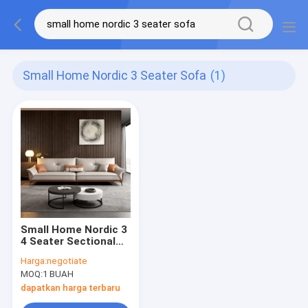
Small Home Nordic 3 Seater Sofa
(1)
Small Home Nordic 3
4 Seater Sectional
Couch Set Sofa Kulit
Harga:
negotiate
Sapi Kulit
MOQ:
1 BUAH
dapatkan harga terbaru