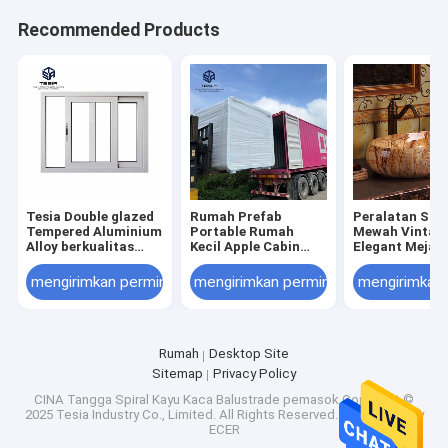
Recommended Products
Tesia Double glazed
Rumah Prefab
Peralatan Sani
Tempered Aluminium
Portable Rumah
Mewah Vintag
Alloy berkualitas
Kecil Apple Cabin
Elegant Meja
tinggi Layar geser
Container untuk
Berwarna Kam
dan pintu
Camping
Mandi Sink B
mengirimkan permintaan
mengirimkan permintaan
mengirimkan
Cuci Marmer
Rumah
Desktop Site
Sitemap
Privacy Policy
CINA Tangga Spiral Kayu Kaca Balustrade
pemasok.Copyright ©
2025 Tesia Industry Co., Limited. All Rights Reserved. Developed by
ECER