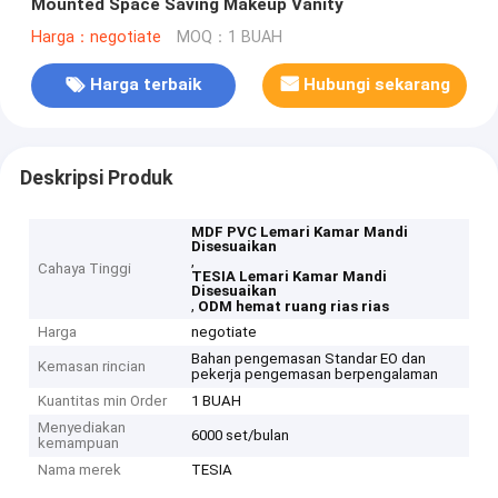
Mounted Space Saving Makeup Vanity
Harga：negotiate
MOQ：1 BUAH
Harga terbaik
Hubungi sekarang
Deskripsi Produk
MDF PVC Lemari Kamar Mandi
Disesuaikan
,
Cahaya Tinggi
TESIA Lemari Kamar Mandi
Disesuaikan
,
ODM hemat ruang rias rias
Harga
negotiate
Bahan pengemasan Standar EO dan
Kemasan rincian
pekerja pengemasan berpengalaman
Kuantitas min Order
1 BUAH
Menyediakan
6000 set/bulan
kemampuan
Nama merek
TESIA