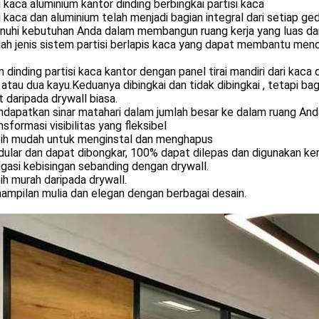
i kaca aluminium kantor dinding berbingkai partisi kaca
i kaca dan aluminium telah menjadi bagian integral dari setiap g
uhi kebutuhan Anda dalam membangun ruang kerja yang luas dan
ah jenis sistem partisi berlapis kaca yang dapat membantu mencap
 dinding partisi kaca kantor dengan panel tirai mandiri dari kaca
atau dua kayu.Keduanya dibingkai dan tidak dibingkai , tetapi 
t daripada drywall biasa.
ndapatkan sinar matahari dalam jumlah besar ke dalam ruang And
nsformasi visibilitas yang fleksibel
bih mudah untuk menginstal dan menghapus
ular dan dapat dibongkar, 100% dapat dilepas dan digunakan ke
igasi kebisingan sebanding dengan drywall.
ih murah daripada drywall.
ampilan mulia dan elegan dengan berbagai desain.