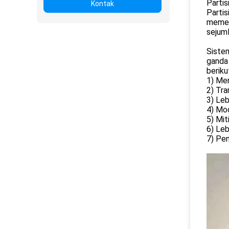
Partis
Kontak
Partis
memen
sejuml
Sistem
ganda 
beriku
1) Me
2) Tra
3) Le
4) Mod
5) Mit
6) Leb
7) Pen