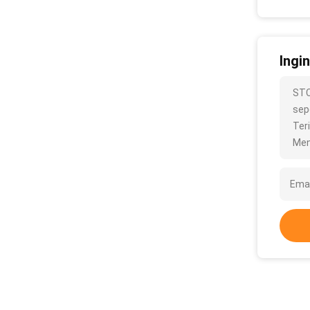
Ingi
STC
sepe
Ter
Men