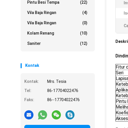
Pintu Besi Tempa
(22)
In
Vila Baja Ringan
(4)
Is
Vila Baja Ringan
(0)
Ca
Kolam Renang
(10)
Deskri
Saniter
(12)
Dindin
Kontak
Fitur 
Seri
Lapis
Kontak:
Mrs. Tesia
Keteb
Aplika
Tel:
86-17704022476
Keteb
Faks:
86--17704022476
Pintu
Melih
Koefi
Akses