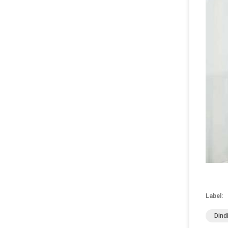
Label:
Dind