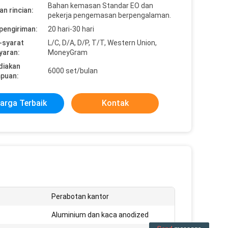
Bahan kemasan Standar EO dan
n rincian:
pekerja pengemasan berpengalaman.
pengiriman:
20 hari-30 hari
-syarat
L/C, D/A, D/P, T/T, Western Union,
yaran:
MoneyGram
diakan
6000 set/bulan
puan:
arga Terbaik
Kontak
Perabotan kantor
Aluminium dan kaca anodized