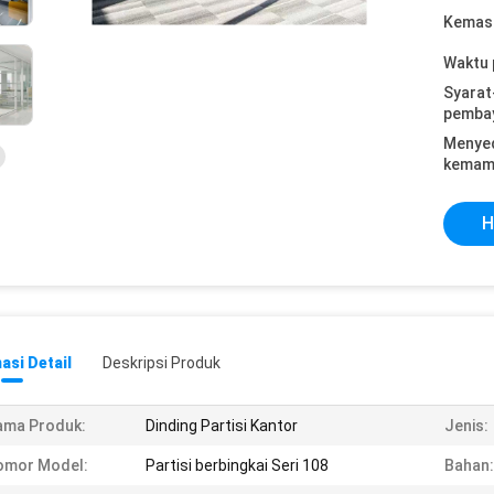
Kemasa
Waktu 
Syarat
pemba
Menye
kemam
H
asi Detail
Deskripsi Produk
ama Produk:
Dinding Partisi Kantor
Jenis:
omor Model:
Partisi berbingkai Seri 108
Bahan: