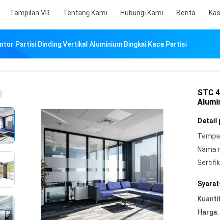
Tampilan VR
Tentang Kami
Hubungi Kami
Berita
Ka
or Partisi Dinding Vertikal Aluminium Bingkai Kaca Partisi
STC 4
Alumi
Detail
Tempat
Nama 
Sertifik
Syarat
Kuanti
Harga: