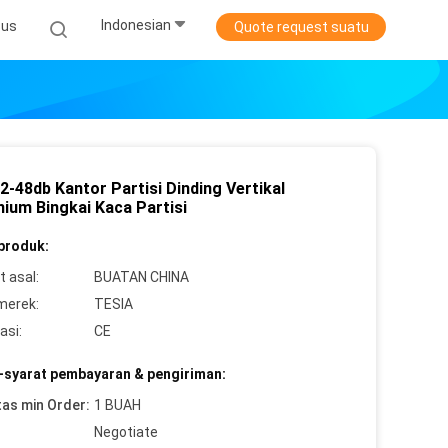
Indonesian
sus
Quote request suatu
2-48db Kantor Partisi Dinding Vertikal
nium Bingkai Kaca Partisi
 produk:
 asal:
BUATAN CHINA
merek:
TESIA
asi:
CE
-syarat pembayaran & pengiriman:
tas min Order:
1 BUAH
Negotiate