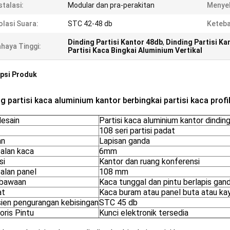
stalasi:
Modular dan pra-perakitan
Menyel
olasi Suara:
STC 42-48 db
Keteba
Dinding Partisi Kantor 48db
,
Dinding Partisi K
haya Tinggi:
Partisi Kaca Bingkai Aluminium Vertikal
psi Produk
g partisi kaca aluminium kantor berbingkai partisi kaca profil
desain
Partisi kaca aluminium kantor dinding 
108 seri partisi padat
an
Lapisan ganda
alan kaca
6mm
si
Kantor dan ruang konferensi
alan panel
108 mm
 bawaan
Kaca tunggal dan pintu berlapis ganda
at
Kaca buram atau panel buta atau kay
sien pengurangan kebisingan
STC 45 db
oris Pintu
Kunci elektronik tersedia