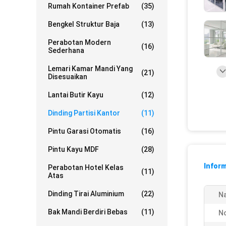
Rumah Kontainer Prefab
(35)
Bengkel Struktur Baja
(13)
Perabotan Modern
(16)
Sederhana
Lemari Kamar Mandi Yang
(21)
Disesuaikan
Lantai Butir Kayu
(12)
Dinding Partisi Kantor
(11)
Pintu Garasi Otomatis
(16)
Pintu Kayu MDF
(28)
Inform
Perabotan Hotel Kelas
(11)
Atas
Dinding Tirai Aluminium
(22)
N
Bak Mandi Berdiri Bebas
(11)
N