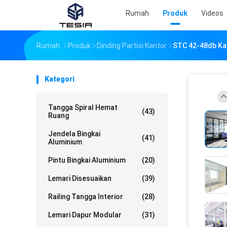
Rumah
Produk
Videos
Rumah
Produk
Dinding Partisi Kantor
STC 42-48db Kant
Kategori
Tangga Spiral Hemat
(43)
Ruang
Jendela Bingkai
(41)
Aluminium
Pintu Bingkai Aluminium
(20)
Lemari Disesuaikan
(39)
Railing Tangga Interior
(28)
Lemari Dapur Modular
(31)