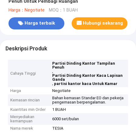
Penuh Untuk Pembagi Ruangan
Harga：Negotiate
MOQ：1 BUAH
Harga terbaik
Hubungi sekarang
Deskripsi Produk
Partisi Dinding Kantor Tampilan
Penuh
,
Cahaya Tinggi
Partisi Dinding Kantor Kaca Lapisan
Ganda
,
partisi kantor kaca Untuk Kamar
Harga
Negotiate
Bahan kemasan Standar EO dan pekerja
Kemasan rincian
pengemasan berpengalaman.
Kuantitas min Order
1 BUAH
Menyediakan
6000 set/bulan
kemampuan
Nama merek
TESIA