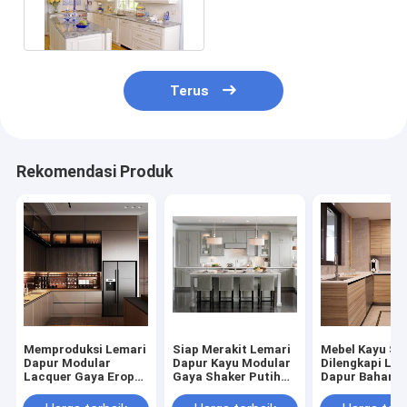
Dapur Klasik Gloss
Tinggi
Terus
Rekomendasi Produk
Memproduksi Lemari
Siap Merakit Lemari
Mebel Kayu Sol
Dapur Modular
Dapur Kayu Modular
Dilengkapi Lem
Lacquer Gaya Eropa
Gaya Shaker Putih
Dapur Bahan K
Modern
Kayu Solid
Lapis / MDF