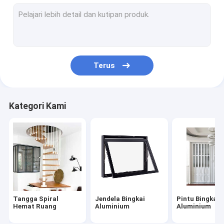
Rumah Kontainer Prefab
Bengkel struktur baja
Perabotan Modern Sederhana
Terus
Lemari Kamar Mandi yang Disesuaikan
Lantai Butir Kayu
Kategori Kami
Dinding Partisi Kantor
Pintu Garasi Otomatis
Pintu Kayu MDF
Perabotan Hotel Kelas Atas
Tangga Spiral
Jendela Bingkai
Pintu Bingkai
Dinding Tirai Aluminium
Hemat Ruang
Aluminium
Aluminium