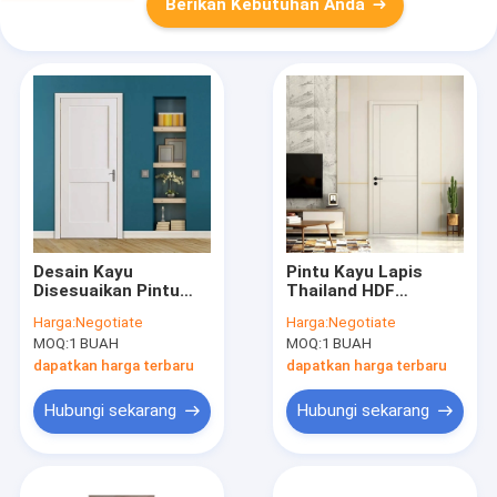
Berikan Kebutuhan Anda
Desain Kayu
Pintu Kayu Lapis
Disesuaikan Pintu
Thailand HDF
Interior Pengocok
Modern, Pintu Kayu
Harga:
Negotiate
Harga:
Negotiate
Kayu Keras Untuk
Interior Disesuaikan
MOQ:
1 BUAH
MOQ:
1 BUAH
Apartemen
dapatkan harga terbaru
dapatkan harga terbaru
Hubungi sekarang
Hubungi sekarang