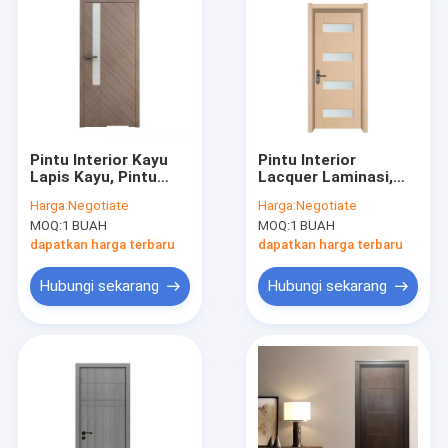
Pintu Interior Kayu
Pintu Interior
Lapis Kayu, Pintu
Lacquer Laminasi,
Pernis Bingkai
Pintu Kayu Modern
Harga:
Negotiate
Harga:
Negotiate
Cermin Kustom
Kaca Tahan Air
MOQ:
1 BUAH
MOQ:
1 BUAH
dapatkan harga terbaru
dapatkan harga terbaru
Hubungi sekarang
Hubungi sekarang
Rumah
Produk
Video