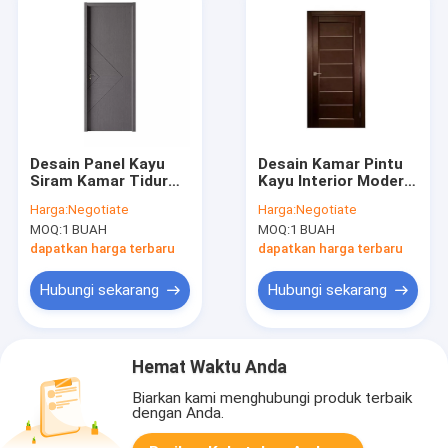
Desain Panel Kayu
Desain Kamar Pintu
Siram Kamar Tidur
Kayu Interior Modern,
Modern Pintu Kayu
Pintu Kayu CE MDF
Harga:
Negotiate
Harga:
Negotiate
Keras Tahan Air
MOQ:
1 BUAH
MOQ:
1 BUAH
Kedap Suara
dapatkan harga terbaru
dapatkan harga terbaru
Hubungi sekarang
Hubungi sekarang
Hemat Waktu Anda
Biarkan kami menghubungi produk terbaik
dengan Anda.