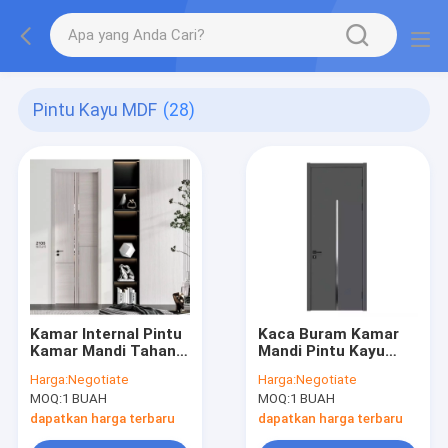
Pintu Kayu MDF
(28)
Kamar Internal Pintu
Kaca Buram Kamar
Kamar Mandi Tahan
Mandi Pintu Kayu
Air Desain Panel Kayu
Interior Tahan Air
Harga:
Negotiate
Harga:
Negotiate
Modern
Modern Kayu 45mm /
MOQ:
1 BUAH
MOQ:
1 BUAH
50mm
dapatkan harga terbaru
dapatkan harga terbaru