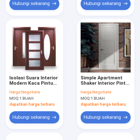
Hubungi sekarang
Hubungi sekarang
Isolasi Suara Interior
Simple Apartment
Modern Kaca Pintu
Shaker Interior Pintu
Kayu Desain Kayu
Kayu Keras Desain
Harga:
Negotiate
Harga:
Negotiate
Lapis
Panel Kayu
MOQ:
1 BUAH
MOQ:
1 BUAH
dapatkan harga terbaru
dapatkan harga terbaru
Hubungi sekarang
Hubungi sekarang