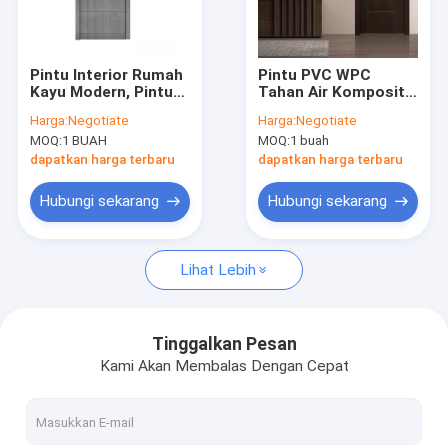
Tampilan VR
Tentang kita
Pintu Interior Rumah
Pintu PVC WPC
Kayu Modern, Pintu
Tahan Air Komposit
Hubungi kami
Kayu Bingkai Melamin
yang Disesuaikan
Harga:
Negotiate
Harga:
Negotiate
Disesuaikan
untuk Kamar Tidur
MOQ:
1 BUAH
MOQ:
1 buah
Internal
dapatkan harga terbaru
dapatkan harga terbaru
Tangga Spiral Hemat Ruang
Hubungi sekarang
Hubungi sekarang
Jendela Bingkai Aluminium
Lihat Lebih
Pintu Bingkai Aluminium
Lemari disesuaikan
Tinggalkan Pesan
Kami Akan Membalas Dengan Cepat
Railing Tangga Interior
Lemari Dapur Modular