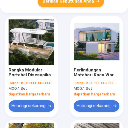
Berikan Kebutuhan Anda
Rangka Modular
Perlindungan
Portabel Disesuaikan
Matahari Kaca Warna
Rumah Berkemah
Disesuaikan Struktur
Harga:
USD35000.00-38000.00/Set
Harga:
USD3500.00-8500.00/Set
Gaya Kapsul Ruang
Baja Stabil Prefab
MOQ:
1 Set
MOQ:
1 Set
Modern Untuk
Mobile Apple Cabin
Penggunaan Di Luar
Dan Pod Container
dapatkan harga terbaru
dapatkan harga terbaru
Ruangan
House
Hubungi sekarang
Hubungi sekarang