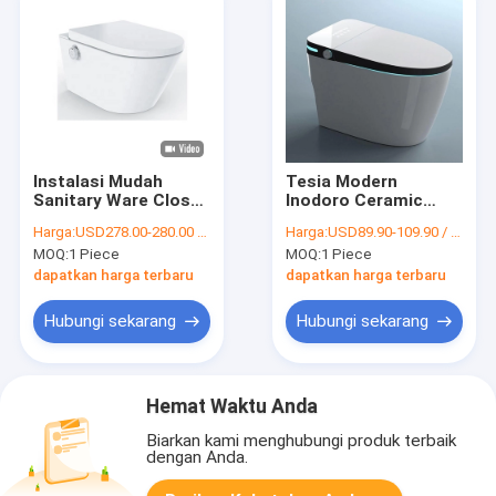
Instalasi Mudah
Tesia Modern
Sanitary Ware Close
Inodoro Ceramic
Stool Round Bowl
Sensor Sanitary
Harga:
USD278.00-280.00 / Piece
Harga:
USD89.90-109.90 / Piece
Warna Putih Heating
Ware Automatic Wc
MOQ:
1 Piece
MOQ:
1 Piece
Toilet
Floor Mounted Smart
Toilet Dijual
dapatkan harga terbaru
dapatkan harga terbaru
Hubungi sekarang
Hubungi sekarang
Hemat Waktu Anda
Biarkan kami menghubungi produk terbaik
dengan Anda.