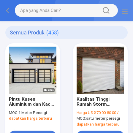
Semua Produk
(458)
Pintu Kusen
Kualitas Tinggi
Aluminium dan Kaca
Rumah Storm
Buram Villa Pintu
Shutters Hurricane
MOQ:
1 Meter Persegi
Harga:
US $70.00-80.00 / Square Meter
Garasi Otomatis
Remote Garage
dapatkan harga terbaru
MOQ:
satu meter persegi
Doors Dengan
Sistem Keamanan
dapatkan harga terbaru