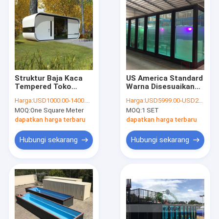
Struktur Baja Kaca
US America Standard
Tempered Toko
Warna Disesuaikan
Bergerak Toko
dan Material
Harga:
USD1000.00-1400.00/Square Meter
Harga:
USD5999.00-USD23999.00/ SET
Rumah Pabrikan
Kontainer Kolam
MOQ:
One Square Meter
MOQ:
1 SET
Modular Cafe
Renang 20ft 40ft
Container Pod House
dengan Wave Water
dapatkan harga terbaru
dapatkan harga terbaru
Jet Led Light
Hubungi sekarang
Hubungi sekarang
Rumah
Produk
Video