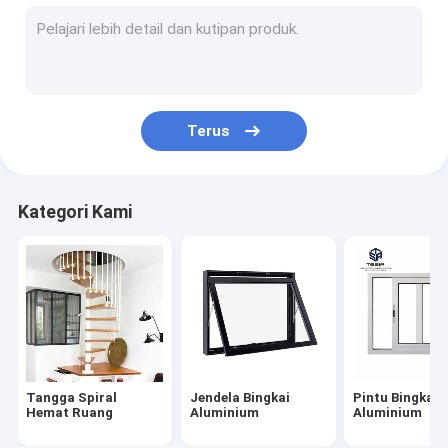
Jendela Bingkai Aluminium
Pintu Bingkai Aluminium
Lemari disesuaikan
Terus
Railing Tangga Interior
Lemari Dapur Modular
Kategori Kami
Rumah Kontainer Prefab
Bengkel struktur baja
Perabotan Modern Sederhana
Lemari Kamar Mandi yang Disesuaikan
Tangga Spiral
Jendela Bingkai
Pintu Bingkai
Lantai Butir Kayu
Hemat Ruang
Aluminium
Aluminium