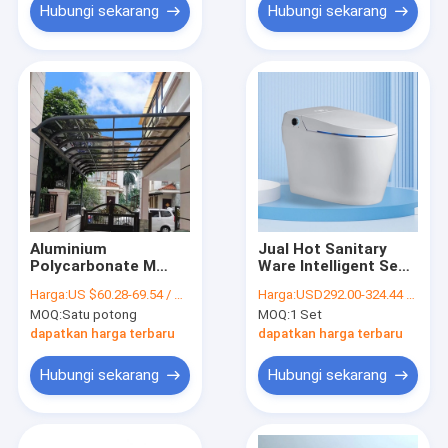
Hubungi sekarang
Hubungi sekarang
Aluminium
Jual Hot Sanitary
Polycarbonate M
Ware Intelligent Seat
Bentuk Warna Hitam
Heating Ceramic
Harga:
US $60.28-69.54 / Piece
Harga:
USD292.00-324.44 / Piece
atau Tempat
Automatic Smart
MOQ:
Satu potong
MOQ:
1 Set
Penampungan
Toilet
Carport Warna
dapatkan harga terbaru
dapatkan harga terbaru
Disesuaikan untuk
Garasi Rumah
Hubungi sekarang
Hubungi sekarang