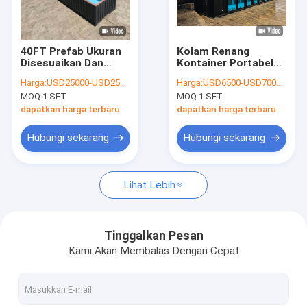
Tampilan VR
Tentang kami
40FT Prefab Ukuran
Kolam Renang
Disesuaikan Dan
Kontainer Portabel
Tur Pabrik
Kolam Renang
Modern Prefab
Harga:
USD25000-USD25200/ SET
Harga:
USD6500-USD7000/ SET
Kontainer Warna
Mewah Dengan
MOQ:
1 SET
MOQ:
1 SET
Dengan Bahan Baja
Dinding Kaca
Kontrol kualitas
Dengan Sistem
Kekuatan Tinggi
dapatkan harga terbaru
dapatkan harga terbaru
Listrik Dan Plumping
Hubungi kami
Hubungi sekarang
Hubungi sekarang
Berita
Lihat Lebih
kasus
Permintaan Penawaran
Tinggalkan Pesan
Kami Akan Membalas Dengan Cepat
Tangga Spiral Hemat Ruang