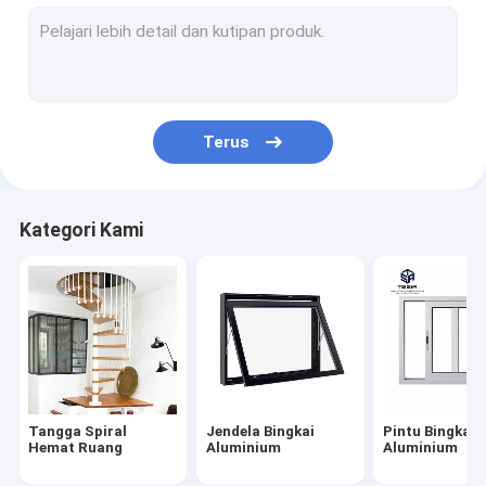
Jendela Bingkai Aluminium
Pintu Bingkai Aluminium
Lemari disesuaikan
Terus
Railing Tangga Interior
Lemari Dapur Modular
Kategori Kami
Rumah Kontainer Prefab
Bengkel struktur baja
Perabotan Modern Sederhana
Lemari Kamar Mandi yang Disesuaikan
Tangga Spiral
Jendela Bingkai
Pintu Bingkai
Lantai Butir Kayu
Hemat Ruang
Aluminium
Aluminium