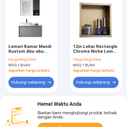
Lemari Kamar Mandi
12in Lebar Rectangle
Kustom Abu-abu
Chrome Niche Lemari
Hangat Cermin
Kamar Mandi Untuk
Harga:
Negotiate
Harga:
Negotiate
Cahaya LED 40 Inch
Kesombongan
MOQ:
1 BUAH
MOQ:
1 BUAH
Bath Vanity
dapatkan harga terbaru
dapatkan harga terbaru
Hubungi sekarang
Hubungi sekarang
Hemat Waktu Anda
Biarkan kami menghubungi produk terbaik
dengan Anda.