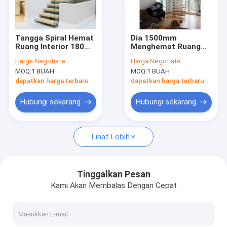
Tampilan VR
Tentang kami
Tangga Spiral Hemat
Dia 1500mm
Ruang Interior 180
Menghemat Ruang
Tur Pabrik
Derajat Tangga
Tangga Spiral Tangga
Harga:
Negotiate
Harga:
Negotiate
Kompak Sempit
Kaca Stainless Steel
MOQ:
1 BUAH
MOQ:
1 BUAH
Untuk Loft
Sederhana
Kontrol kualitas
dapatkan harga terbaru
dapatkan harga terbaru
Hubungi kami
Hubungi sekarang
Hubungi sekarang
Berita
Lihat Lebih
kasus
Permintaan Penawaran
Tinggalkan Pesan
Kami Akan Membalas Dengan Cepat
Tangga Spiral Hemat Ruang