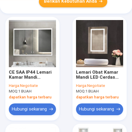
Berikan Kebutuhan Anda
CE SAA IP44 Lemari
Lemari Obat Kamar
Kamar Mandi
Mandi LED Cerdas
Disesuaikan
Tersembunyi Hotel
Harga:
Negotiate
Harga:
Negotiate
Anodized Aluminium
Dengan Cermin
MOQ:
1 BUAH
MOQ:
1 BUAH
Wall Mounted Vanity
dapatkan harga terbaru
dapatkan harga terbaru
Hubungi sekarang
Hubungi sekarang