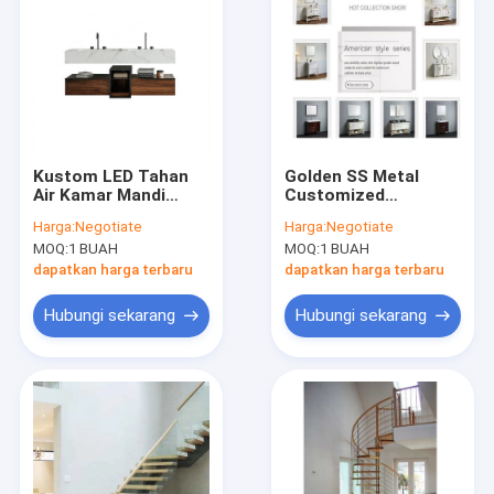
Kustom LED Tahan
Golden SS Metal
Air Kamar Mandi
Customized
Cermin Kabinet
Bathroom Cabinets
Harga:
Negotiate
Harga:
Negotiate
Tahan Air Modern
35'' Marmer
MOQ:
1 BUAH
MOQ:
1 BUAH
Wall Mount Vanity
Countertop Sink
Vanity
dapatkan harga terbaru
dapatkan harga terbaru
Hubungi sekarang
Hubungi sekarang
Rumah
Produk
Video