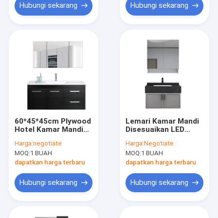
Hubungi sekarang
Hubungi sekarang
60*45*45cm Plywood
Lemari Kamar Mandi
Hotel Kamar Mandi
Disesuaikan LED
Vanity Cabinet
Illuminated 16mm
Harga:
negotiate
Harga:
Negotiate
Dengan Kastor
Particle Board Vanity
MOQ:
1 BUAH
MOQ:
1 BUAH
dapatkan harga terbaru
dapatkan harga terbaru
Hubungi sekarang
Hubungi sekarang