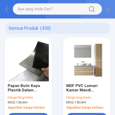
Semua Produk
(458)
Papan Butir Kayu
MDF PVC Lemari
Plastik Dalam
Kamar Mandi
Ruangan Lantai Vinyl
Disesuaikan Wall
Harga:
Negotiate
Harga:
negotiate
LVT Timbul Selesai
Mounted Space
MOQ:
1 BUAH
MOQ:
1 BUAH
Halus
Saving Makeup
Vanity
dapatkan harga terbaru
dapatkan harga terbaru