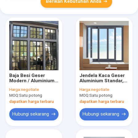
Berikan Kebutuhan Anda
Baja Besi Geser
Jendela Kaca Geser
Modern / Aluminium
Aluminium Standar,
Grill Window Metal
Jendela Paduan
Harga:
negotiate
Harga:
negotiate
Casement
Aluminium Lapisan
MOQ:
Satu potong
MOQ:
Satu potong
Ganda
dapatkan harga terbaru
dapatkan harga terbaru
Hubungi sekarang
Hubungi sekarang