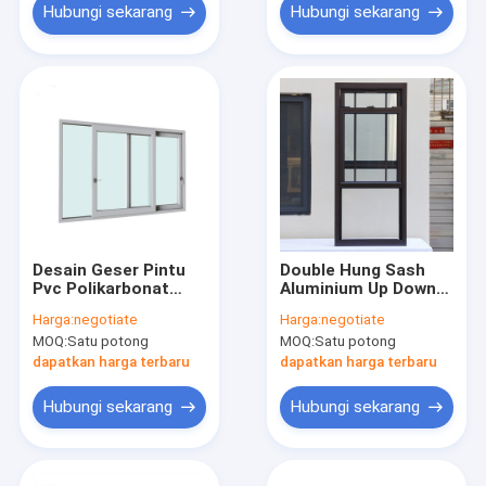
Hubungi sekarang
Hubungi sekarang
Desain Geser Pintu
Double Hung Sash
Pvc Polikarbonat
Aluminium Up Down
Jendela Horisontal
Sliding Windows Gaya
Harga:
negotiate
Harga:
negotiate
Vertikal
Vertikal
MOQ:
Satu potong
MOQ:
Satu potong
dapatkan harga terbaru
dapatkan harga terbaru
Hubungi sekarang
Hubungi sekarang