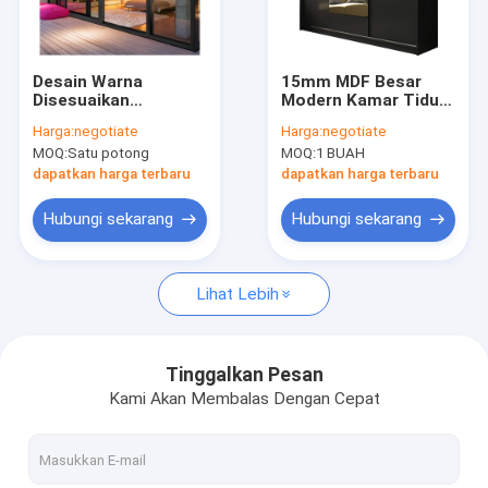
Tampilan VR
Tentang kami
Desain Warna
15mm MDF Besar
Disesuaikan
Modern Kamar Tidur
Tur Pabrik
Aluminium Pintu
Lemari Kayu 3 Pintu
Harga:
negotiate
Harga:
negotiate
Geser Kaca Ganda
Geser Lemari Dengan
MOQ:
Satu potong
MOQ:
1 BUAH
Tanpa Bingkai
Cermin
Kontrol kualitas
dapatkan harga terbaru
dapatkan harga terbaru
Hubungi kami
Hubungi sekarang
Hubungi sekarang
Berita
Lihat Lebih
kasus
Permintaan Penawaran
Tinggalkan Pesan
Kami Akan Membalas Dengan Cepat
Tangga Spiral Hemat Ruang