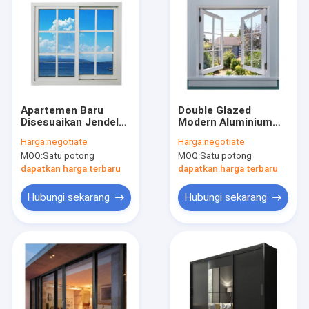
Apartemen Baru
Double Glazed
Disesuaikan Jendela
Modern Aluminium
Geser Upvc Desain
Casement Windows
Harga:
negotiate
Harga:
negotiate
Panggangan Terbaru
Ukuran Disesuaikan
MOQ:
Satu potong
MOQ:
Satu potong
dapatkan harga terbaru
dapatkan harga terbaru
Hubungi sekarang
Hubungi sekarang
Rumah
Produk
Video