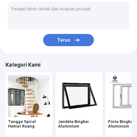
Jendela Bingkai Aluminium
Pintu Bingkai Aluminium
Lemari disesuaikan
Terus
Railing Tangga Interior
Lemari Dapur Modular
Kategori Kami
Rumah Kontainer Prefab
Bengkel struktur baja
Perabotan Modern Sederhana
Lemari Kamar Mandi yang Disesuaikan
Tangga Spiral
Jendela Bingkai
Pintu Bingkai
Lantai Butir Kayu
Hemat Ruang
Aluminium
Aluminium