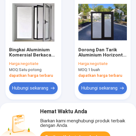
Bingkai Aluminium
Dorong Dan Tarik
Komersial Berkaca
Aluminium Horizontal
Ganda Jendela Kaca
Sliding Windows Dan
Harga:
negotiate
Harga:
negotiate
Tempered Ayunan
Doors Reidential
MOQ:
Satu potong
MOQ:
1 buah
dapatkan harga terbaru
dapatkan harga terbaru
Hubungi sekarang
Hubungi sekarang
Hemat Waktu Anda
Biarkan kami menghubungi produk terbaik
dengan Anda.