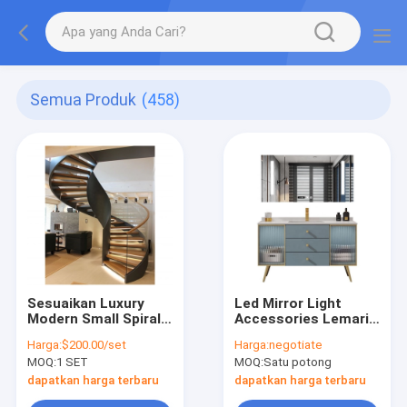
Semua Produk
(458)
Sesuaikan Luxury
Led Mirror Light
Modern Small Spiral
Accessories Lemari
Stair Space Saving
Kamar Mandi Mewah
Harga:
$200.00/set
Harga:
negotiate
Indoor
Perabot Kustom
MOQ:
1 SET
MOQ:
Satu potong
dapatkan harga terbaru
dapatkan harga terbaru